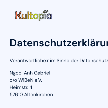
Zum
Inhalt
springen
Datenschutzerkläru
Verantwortliche:r im Sinne der Datenschu
Ngoc-Anh Gabriel
c/o WiBeN e.V.
Heimstr. 4
57610 Altenkirchen